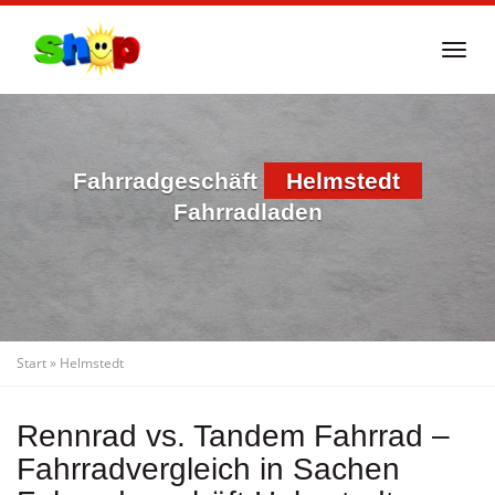
Skip
to
Togg
main
navi
content
Fahrradgeschäft
Helmstedt
Fahrradladen
Start
»
Helmstedt
Rennrad vs. Tandem Fahrrad –
Fahrradvergleich in Sachen