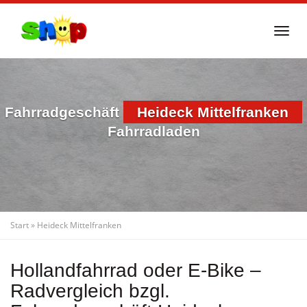
Skip
to
Togg
main
navi
content
Fahrradgeschäft
Heideck Mittelfranken
Fahrradladen
Start
»
Heideck Mittelfranken
Hollandfahrrad oder E-Bike –
Radvergleich bzgl.