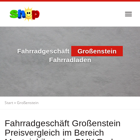
Skip
to
Togg
main
navi
content
Fahrradgeschäft
Großenstein
Fahrradladen
Start
»
Großenstein
Fahrradgeschäft Großenstein
Preisvergleich im Bereich