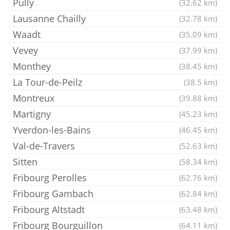
Pully
(32.62 km)
Lausanne Chailly
(32.78 km)
Waadt
(35.09 km)
Vevey
(37.99 km)
Monthey
(38.45 km)
La Tour-de-Peilz
(38.5 km)
Montreux
(39.88 km)
Martigny
(45.23 km)
Yverdon-les-Bains
(46.45 km)
Val-de-Travers
(52.63 km)
Sitten
(58.34 km)
Fribourg Perolles
(62.76 km)
Fribourg Gambach
(62.84 km)
Fribourg Altstadt
(63.48 km)
Fribourg Bourguillon
(64.11 km)