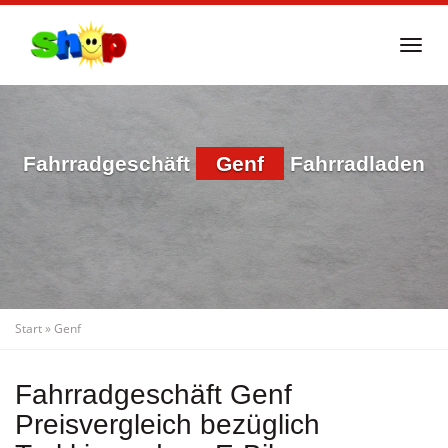
Skip
to
Togg
main
navi
content
Fahrradgeschäft
Genf
Fahrradladen
Start
»
Genf
Fahrradgeschäft Genf
Preisvergleich bezüglich