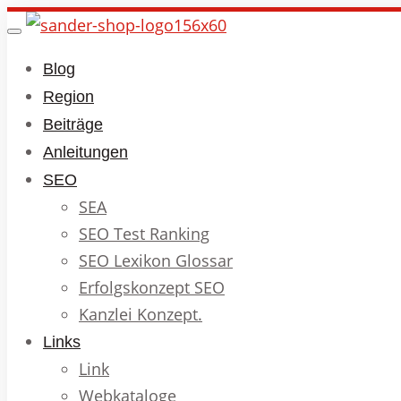
Skip
Toggle
to
navigation
Blog
main
Region
content
Beiträge
Anleitungen
SEO
SEA
SEO Test Ranking
SEO Lexikon Glossar
Erfolgskonzept SEO
Kanzlei Konzept.
Links
Link
Webkataloge