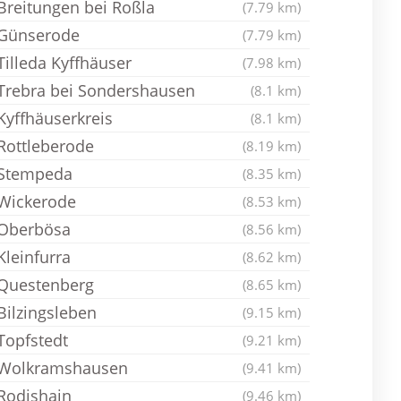
Breitungen bei Roßla
(7.79 km)
Günserode
(7.79 km)
Tilleda Kyffhäuser
(7.98 km)
Trebra bei Sondershausen
(8.1 km)
Kyffhäuserkreis
(8.1 km)
Rottleberode
(8.19 km)
Stempeda
(8.35 km)
Wickerode
(8.53 km)
Oberbösa
(8.56 km)
Kleinfurra
(8.62 km)
Questenberg
(8.65 km)
Bilzingsleben
(9.15 km)
Topfstedt
(9.21 km)
Wolkramshausen
(9.41 km)
Rodishain
(9.46 km)