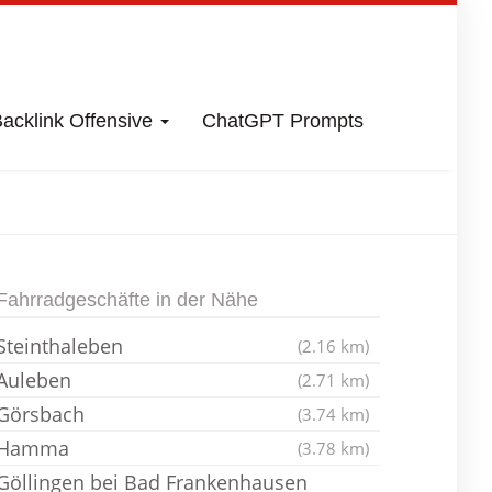
acklink Offensive
ChatGPT Prompts
rradladen
Fahrradgeschäfte in der Nähe
Steinthaleben
(2.16 km)
Auleben
(2.71 km)
Görsbach
(3.74 km)
Hamma
(3.78 km)
Göllingen bei Bad Frankenhausen