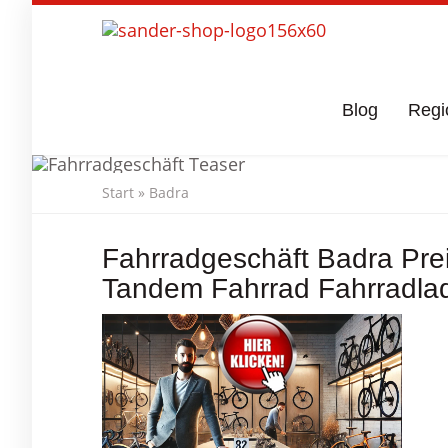
Skip
to
main
content
Blog
Regi
Start
»
Badra
Fahrradg
Fahrradgeschäft Badra Preis
Tandem Fahrrad Fahrradla