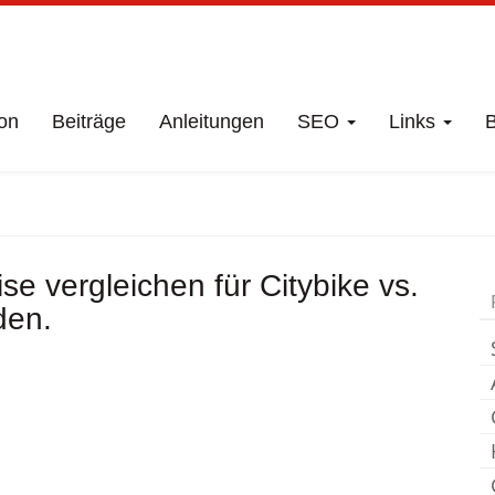
on
Beiträge
Anleitungen
SEO
Links
B
eschäft
Badra
Fah
e vergleichen für Citybike vs.
den.