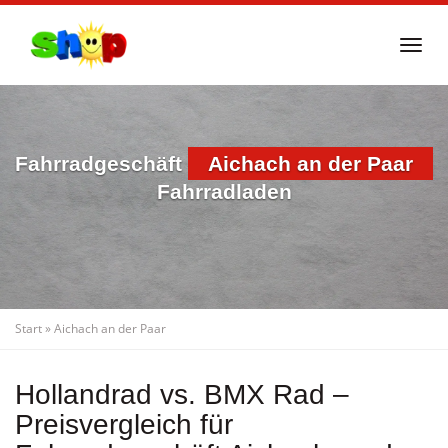
Skip
to
Togg
main
navi
content
Fahrradgeschäft
Aichach an der Paar
Fahrradladen
Start
»
Aichach an der Paar
Hollandrad vs. BMX Rad –
Preisvergleich für