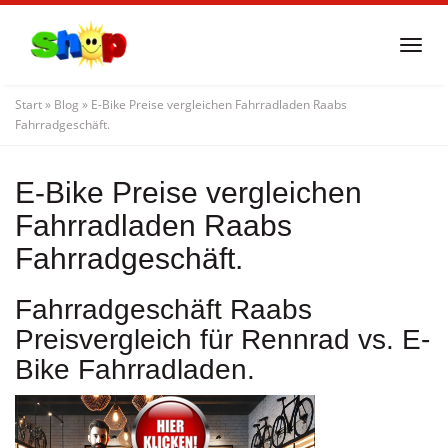
Skip
to
Togg
main
navi
content
Start
»
Blog
»
E-Bike Preise vergleichen Fahrradladen Raabs
Fahrradgeschäft.
E-Bike Preise vergleichen
Fahrradladen Raabs
Fahrradgeschäft.
Fahrradgeschäft Raabs
Preisvergleich für Rennrad vs. E-
Bike Fahrradladen.