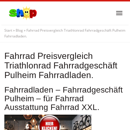
Skip
to
Togg
main
navi
content
Start
»
Blog
»
Fahrrad Preisvergleich Triathlonrad Fahrradgeschäft Pulheim
Fahrradladen.
Fahrrad Preisvergleich
Triathlonrad Fahrradgeschäft
Pulheim Fahrradladen.
Fahrradladen – Fahrradgeschäft
Pulheim – für Fahrrad
Ausstattung Fahrrad XXL.