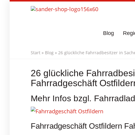
Skip
to
main
content
Blog
Regi
Start
»
Blog
»
26 glückliche Fahrradbesitzer in Sach
26 glückliche Fahrradbesi
Fahrradgeschäft Ostfilder
Mehr Infos bzgl. Fahrradla
Fahrradgeschäft Ostfildern Fa