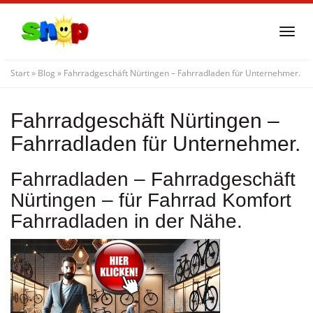
Skip
to
Togg
main
navi
content
Start
»
Blog
»
Fahrradgeschäft Nürtingen – Fahrradladen für Unternehmer.
Fahrradgeschäft Nürtingen –
Fahrradladen für Unternehmer.
Fahrradladen – Fahrradgeschäft
Nürtingen – für Fahrrad Komfort
Fahrradladen in der Nähe.