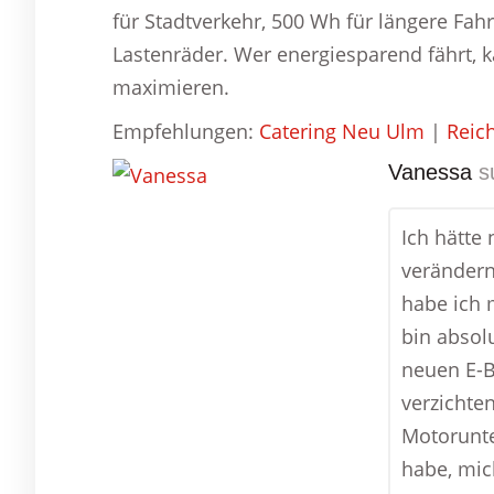
für Stadtverkehr, 500 Wh für längere Fa
Lastenräder. Wer energiesparend fährt, k
maximieren.
Empfehlungen:
Catering Neu Ulm
|
Reic
Vanessa
s
Ich hätte
verändern
habe ich 
bin absol
neuen E-B
verzichte
Motorunte
habe, mic