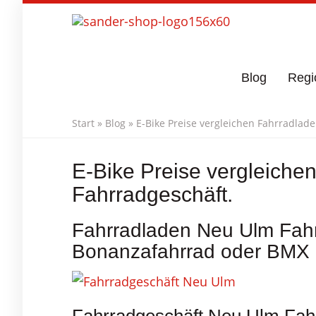
Skip
to
main
content
Blog
Regi
Start
»
Blog
»
E-Bike Preise vergleichen Fahrradlad
E-Bike Preise vergleiche
Fahrradgeschäft.
Fahrradladen Neu Ulm Fahr
Bonanzafahrrad oder BMX 