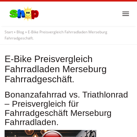
Skip
to
Togg
main
navi
content
Start
»
Blog
»
E-Bike Preisvergleich Fahrradladen Merseburg
Fahrradgeschäft.
E-Bike Preisvergleich
Fahrradladen Merseburg
Fahrradgeschäft.
Bonanzafahrrad vs. Triathlonrad
– Preisvergleich für
Fahrradgeschäft Merseburg
Fahrradladen.