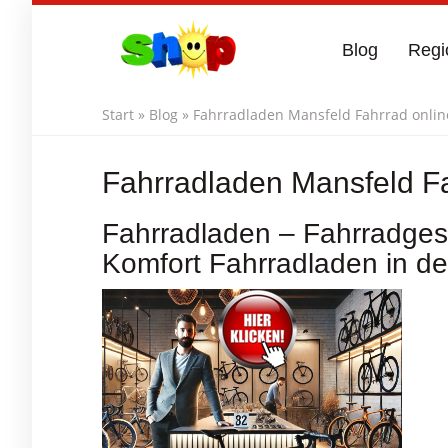
Skip
to
Blog
Regi
main
content
Start
»
Blog
»
Fahrradladen Mansfeld Fahrrad online
Fahrradladen Mansfeld Fa
Fahrradladen – Fahrradgesc
Komfort Fahrradladen in de