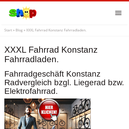
Skip
to
Togg
main
navi
content
Start
»
Blog
»
XXXL Fahrrad Konstanz Fahrradladen.
XXXL Fahrrad Konstanz
Fahrradladen.
Fahrradgeschäft Konstanz
Radvergleich bzgl. Liegerad bzw.
Elektrofahrrad.