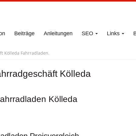
on
Beiträge
Anleitungen
SEO
Links
B
ft Kölleda Fahrradladen.
ahrradgeschäft Kölleda
Fahrradladen Kölleda