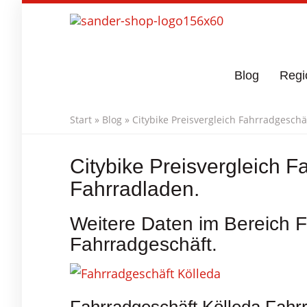
Skip
to
main
content
Blog
Regi
Start
»
Blog
»
Citybike Preisvergleich Fahrradgeschä
Citybike Preisvergleich F
Fahrradladen.
Weitere Daten im Bereich 
Fahrradgeschäft.