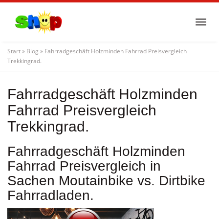
Skip
to
Togg
main
navi
content
Start
»
Blog
»
Fahrradgeschäft Holzminden Fahrrad Preisvergleich
Trekkingrad.
Fahrradgeschäft Holzminden
Fahrrad Preisvergleich
Trekkingrad.
Fahrradgeschäft Holzminden
Fahrrad Preisvergleich in
Sachen Moutainbike vs. Dirtbike
Fahrradladen.