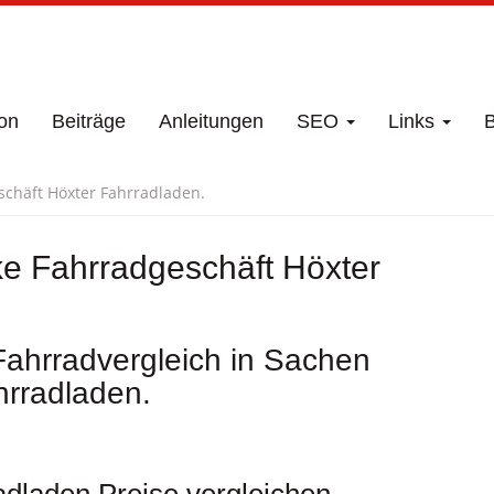
on
Beiträge
Anleitungen
SEO
Links
B
schäft Höxter Fahrradladen.
ke Fahrradgeschäft Höxter
Fahrradvergleich in Sachen
hrradladen.