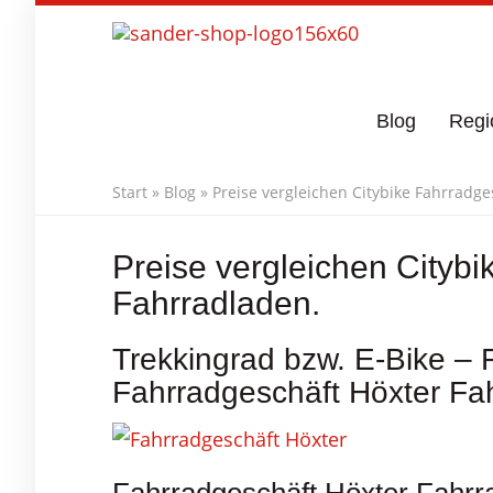
Skip
to
main
content
Blog
Regi
Start
»
Blog
»
Preise vergleichen Citybike Fahrradge
Preise vergleichen Citybi
Fahrradladen.
Trekkingrad bzw. E-Bike – 
Fahrradgeschäft Höxter Fa