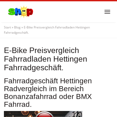
Skip
to
Togg
main
navi
content
Start
»
Blog
»
E-Bike Preisvergleich Fahrradladen Hettingen
Fahrradgeschäft.
E-Bike Preisvergleich
Fahrradladen Hettingen
Fahrradgeschäft.
Fahrradgeschäft Hettingen
Radvergleich im Bereich
Bonanzafahrrad oder BMX
Fahrrad.