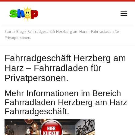
Skip
to
Togg
main
navi
content
Start
»
Blog
»
Fahrradgeschäft Herzberg am Harz – Fahrradladen für
Privatpersonen.
Fahrradgeschäft Herzberg am
Harz – Fahrradladen für
Privatpersonen.
Mehr Informationen im Bereich
Fahrradladen Herzberg am Harz
Fahrradgeschäft.