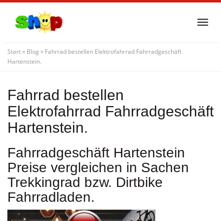
Skip
to
Togg
main
navi
content
Start
»
Blog
»
Fahrrad bestellen Elektrofahrrad Fahrradgeschäft
Hartenstein.
Fahrrad bestellen
Elektrofahrrad Fahrradgeschäft
Hartenstein.
Fahrradgeschäft Hartenstein
Preise vergleichen in Sachen
Trekkingrad bzw. Dirtbike
Fahrradladen.