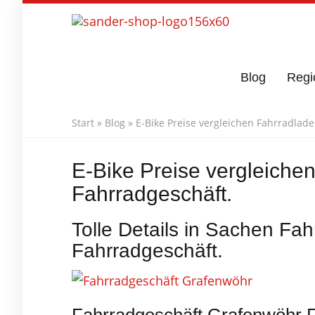
Skip
to
main
content
Blog
Regi
Start
»
Blog
»
E-Bike Preise vergleichen Fahrradlad
E-Bike Preise vergleiche
Fahrradgeschäft.
Tolle Details in Sachen Fa
Fahrradgeschäft.