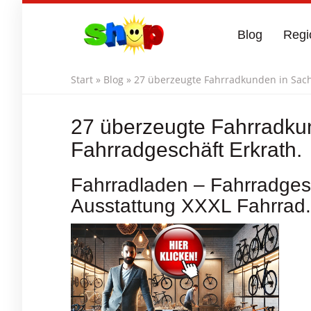
Skip
to
Blog
Regi
main
content
Start
»
Blog
»
27 überzeugte Fahrradkunden in Sach
27 überzeugte Fahrradku
Fahrradgeschäft Erkrath.
Fahrradladen – Fahrradgesc
Ausstattung XXXL Fahrrad.