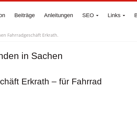
on
Beiträge
Anleitungen
SEO
Links
B
en Fahrradgeschäft Erkrath.
nden in Sachen
häft Erkrath – für Fahrrad