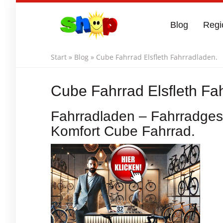
Skip
to
Blog
Regi
main
content
Start
»
Blog
»
Cube Fahrrad Elsfleth Fahrradladen.
Cube Fahrrad Elsfleth Fa
Fahrradladen – Fahrradgesc
Komfort Cube Fahrrad.