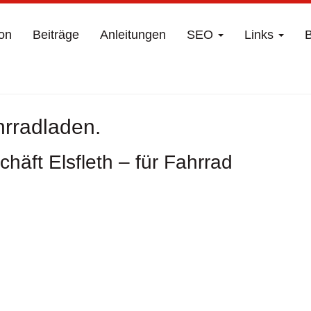
on
Beiträge
Anleitungen
SEO
Links
B
hrradladen.
häft Elsfleth – für Fahrrad