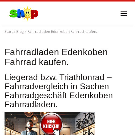
Skip
to
Togg
main
navi
content
Start
»
Blog
»
Fahrradladen Edenkoben Fahrrad kaufen.
Fahrradladen Edenkoben
Fahrrad kaufen.
Liegerad bzw. Triathlonrad –
Fahrradvergleich in Sachen
Fahrradgeschäft Edenkoben
Fahrradladen.