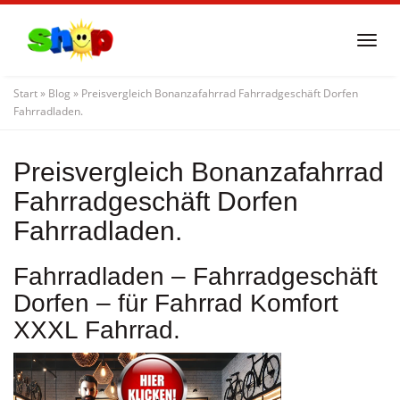
Skip
to
Togg
main
navi
content
Start
»
Blog
»
Preisvergleich Bonanzafahrrad Fahrradgeschäft Dorfen
Fahrradladen.
Preisvergleich Bonanzafahrrad
Fahrradgeschäft Dorfen
Fahrradladen.
Fahrradladen – Fahrradgeschäft
Dorfen – für Fahrrad Komfort
XXXL Fahrrad.