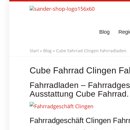
Skip
to
main
content
Blog
Regi
Start
»
Blog
»
Cube Fahrrad Clingen Fahrradladen.
Cube Fahrrad Clingen Fa
Fahrradladen – Fahrradgesc
Ausstattung Cube Fahrrad.
Fahrradgeschäft Clingen Fahrr