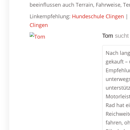
beeinflussen auch Terrain, Fahrweise, T
Linkempfehlung:
Hundeschule Clingen
|
Clingen
Tom
sucht 
Nach lang
gekauft –
Empfehlun
unterwegs
unterstütz
Motorleis
Rad hat e
Reichweite
fahren, o