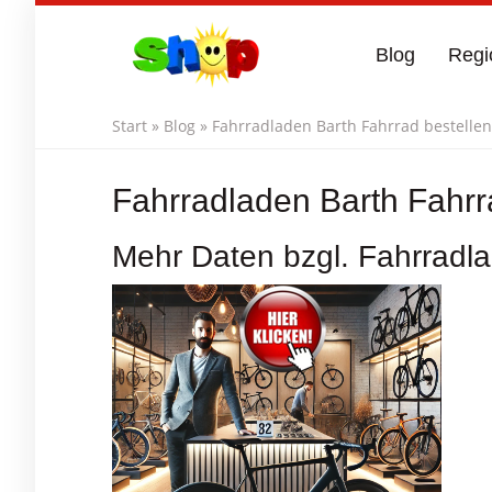
Skip
to
Blog
Regi
main
content
Start
»
Blog
»
Fahrradladen Barth Fahrrad bestellen
Fahrradladen Barth Fahrr
Mehr Daten bzgl. Fahrradla