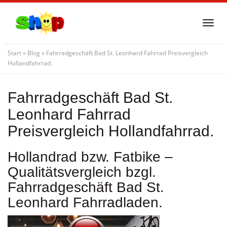
Skip
to
Togg
main
navi
content
Start
»
Blog
»
Fahrradgeschäft Bad St. Leonhard Fahrrad Preisvergleich
Hollandfahrrad.
Fahrradgeschäft Bad St.
Leonhard Fahrrad
Preisvergleich Hollandfahrrad.
Hollandrad bzw. Fatbike –
Qualitätsvergleich bzgl.
Fahrradgeschäft Bad St.
Leonhard Fahrradladen.