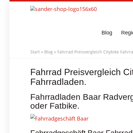
Skip
to
main
content
Blog
Regi
Start
»
Blog
»
Fahrrad Preisvergleich Citybike Fahr
Fahrrad Preisvergleich C
Fahrradladen.
Fahrradladen Baar Radverg
oder Fatbike.