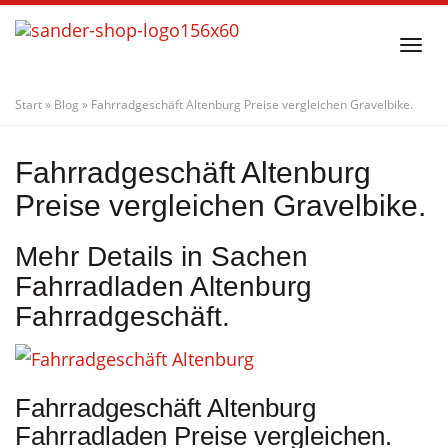
Skip
to
Togg
main
navi
content
Start
»
Blog
»
Fahrradgeschäft Altenburg Preise vergleichen Gravelbike.
Fahrradgeschäft Altenburg
Preise vergleichen Gravelbike.
Mehr Details in Sachen
Fahrradladen Altenburg
Fahrradgeschäft.
Fahrradgeschäft Altenburg
Fahrradladen Preise vergleichen.