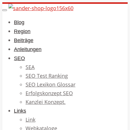
Skip
Toggle
to
navigation
Blog
main
Region
content
Beiträge
Anleitungen
SEO
SEA
SEO Test Ranking
SEO Lexikon Glossar
Erfolgskonzept SEO
Kanzlei Konzept.
Links
Link
Webkataloge