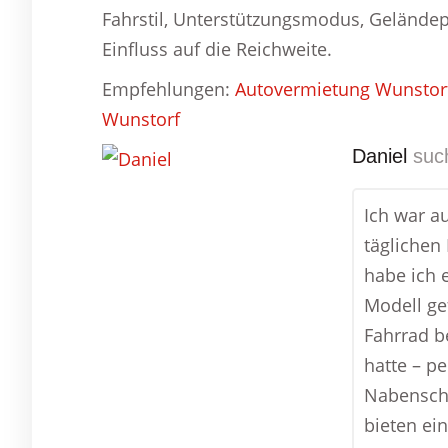
Fahrstil, Unterstützungsmodus, Gelände
Einfluss auf die Reichweite.
Empfehlungen:
Autovermietung Wunstor
Wunstorf
Daniel
such
Ich war a
täglichen
habe ich e
Modell ge
Fahrrad b
hatte – pe
Nabenscha
bieten ei