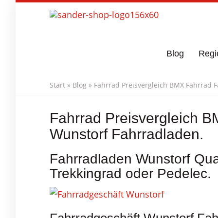
Skip
to
main
content
Blog
Regi
Start
»
Blog
»
Fahrrad Preisvergleich BMX Fahrrad 
Fahrrad Preisvergleich B
Wunstorf Fahrradladen.
Fahrradladen Wunstorf Qual
Trekkingrad oder Pedelec.