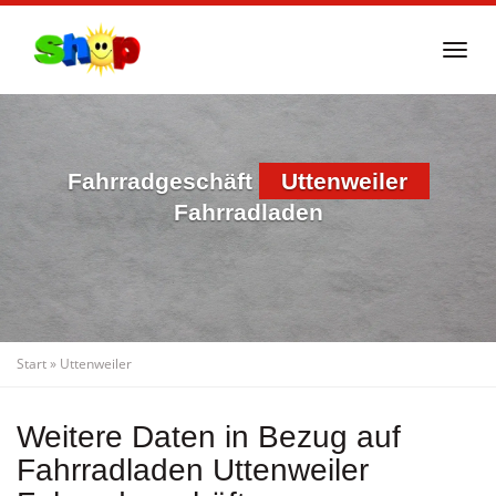
Skip
to
Togg
main
navi
content
Fahrradgeschäft
Uttenweiler
Fahrradladen
Start
»
Uttenweiler
Weitere Daten in Bezug auf
Fahrradladen Uttenweiler