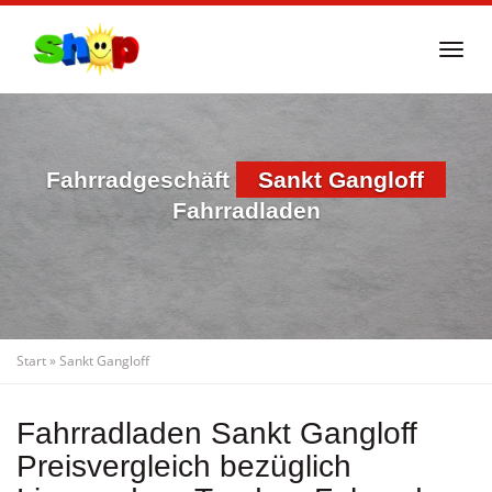
Skip
to
Togg
main
navi
content
Fahrradgeschäft
Sankt Gangloff
Fahrradladen
Start
»
Sankt Gangloff
Fahrradladen Sankt Gangloff
Preisvergleich bezüglich