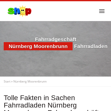
Skip
to
Togg
main
navi
content
Fahrradgeschäft
Nürnberg Moorenbrunn
Fahrradladen
Start
»
Nürnberg Moorenbrunn
Tolle Fakten in Sachen
Fahrradladen Nürnberg