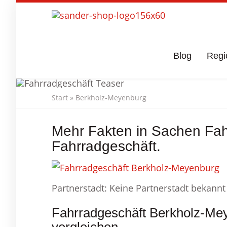
Skip
to
main
content
Blog
Regi
Start
»
Berkholz-Meyenburg
Fahrradgeschäf
Mehr Fakten in Sachen Fa
Fahrradgeschäft.
Partnerstadt: Keine Partnerstadt bekannt
Fahrradgeschäft Berkholz-Me