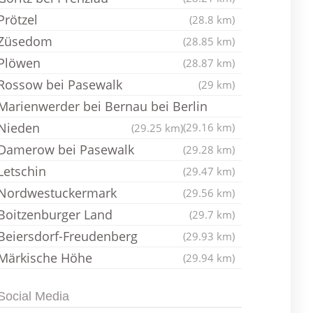
Prötzel
(28.8 km)
Züsedom
(28.85 km)
Plöwen
(28.87 km)
Rossow bei Pasewalk
(29 km)
Marienwerder bei Bernau bei Berlin
Nieden
(29.16 km)
(29.25 km)
Damerow bei Pasewalk
(29.28 km)
Letschin
(29.47 km)
Nordwestuckermark
(29.56 km)
Boitzenburger Land
(29.7 km)
Beiersdorf-Freudenberg
(29.93 km)
Märkische Höhe
(29.94 km)
Social Media