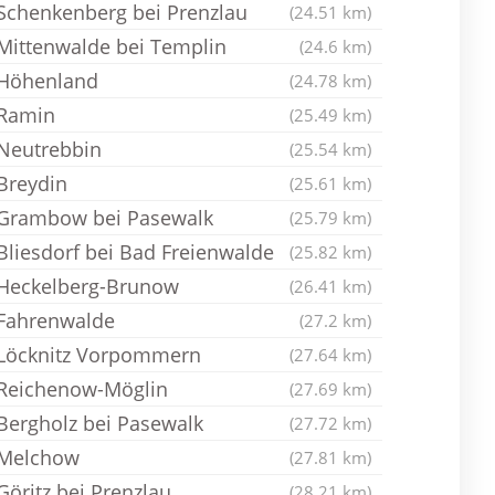
Schenkenberg bei Prenzlau
(24.51 km)
Mittenwalde bei Templin
(24.6 km)
Höhenland
(24.78 km)
Ramin
(25.49 km)
Neutrebbin
(25.54 km)
Breydin
(25.61 km)
Grambow bei Pasewalk
(25.79 km)
Bliesdorf bei Bad Freienwalde
(25.82 km)
Heckelberg-Brunow
(26.41 km)
Fahrenwalde
(27.2 km)
Löcknitz Vorpommern
(27.64 km)
Reichenow-Möglin
(27.69 km)
Bergholz bei Pasewalk
(27.72 km)
Melchow
(27.81 km)
Göritz bei Prenzlau
(28.21 km)