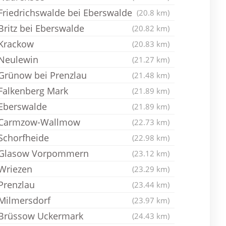
Friedrichswalde bei Eberswalde
(20.8 km)
Britz bei Eberswalde
(20.82 km)
Krackow
(20.83 km)
Neulewin
(21.27 km)
Grünow bei Prenzlau
(21.48 km)
Falkenberg Mark
(21.89 km)
Eberswalde
(21.89 km)
Carmzow-Wallmow
(22.73 km)
Schorfheide
(22.98 km)
Glasow Vorpommern
(23.12 km)
Wriezen
(23.29 km)
Prenzlau
(23.44 km)
Milmersdorf
(23.97 km)
Brüssow Uckermark
(24.43 km)