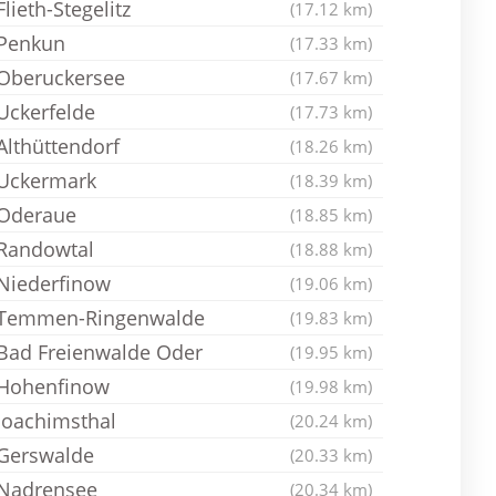
Flieth-Stegelitz
(17.12 km)
Penkun
(17.33 km)
Oberuckersee
(17.67 km)
Uckerfelde
(17.73 km)
Althüttendorf
(18.26 km)
Uckermark
(18.39 km)
Oderaue
(18.85 km)
Randowtal
(18.88 km)
Niederfinow
(19.06 km)
Temmen-Ringenwalde
(19.83 km)
Bad Freienwalde Oder
(19.95 km)
Hohenfinow
(19.98 km)
Joachimsthal
(20.24 km)
Gerswalde
(20.33 km)
Nadrensee
(20.34 km)