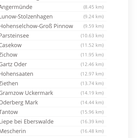
Angermünde
(8.45 km)
Lunow-Stolzenhagen
(9.24 km)
Hohenselchow-Groß Pinnow
(9.59 km)
Parsteinsee
(10.63 km)
Casekow
(11.52 km)
Zichow
(11.95 km)
Gartz Oder
(12.46 km)
Hohensaaten
(12.97 km)
Ziethen
(13.74 km)
Gramzow Uckermark
(14.19 km)
Oderberg Mark
(14.44 km)
Tantow
(15.96 km)
Liepe bei Eberswalde
(16.39 km)
Mescherin
(16.48 km)