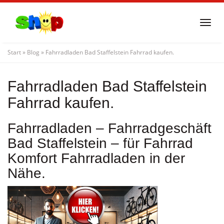
Skip
to
Togg
main
navi
content
Start
»
Blog
»
Fahrradladen Bad Staffelstein Fahrrad kaufen.
Fahrradladen Bad Staffelstein
Fahrrad kaufen.
Fahrradladen – Fahrradgeschäft
Bad Staffelstein – für Fahrrad
Komfort Fahrradladen in der
Nähe.